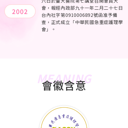
六日於臺大醫院第七講堂召開會員大
會，報經內政部九十一年二月二十七日
2002
台內社字第0910006892號函准予備
查，正式成立「中華民國急重症護理學
會」。
MEANING
會徽含意