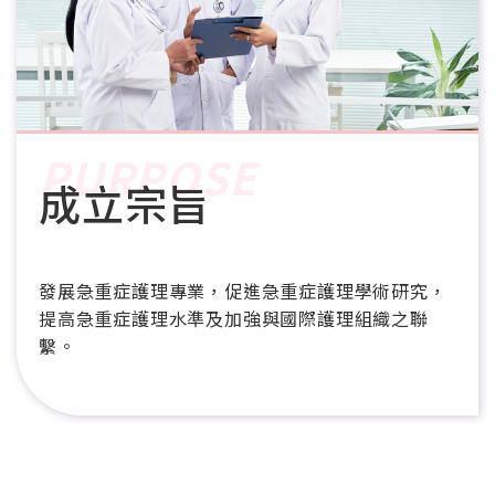
PURPOSE
成立宗旨
發展急重症護理專業，促進急重症護理學術研究，
提高急重症護理水準及加強與國際護理組織之聯
繫。