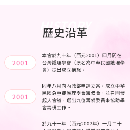
HISTORY
歷史沿革
本會於九十年（西元2001）四月間在
2001
台灣護理學會（原名為中華民國護理學
會）提出成立構想。
同年八月向內政部申請立案，成立中華
民國急重症護理學會籌備會，並召開發
2001
起人會議，選出九位籌備委員來協助學
會籌備工作。
於九十一年（西元2002年）一月二十