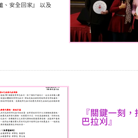
離、安全回家』 以及
『關鍵一刻，
巴拉刈』