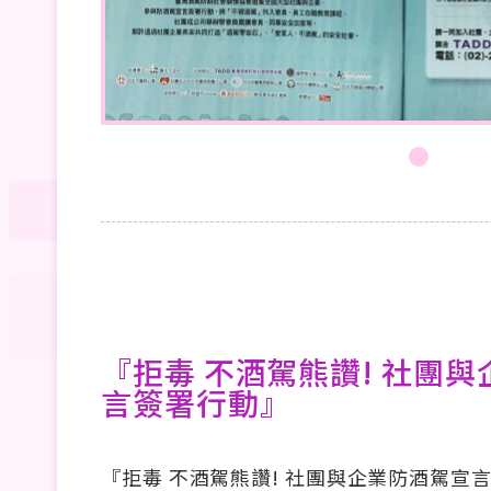
『拒毒 不酒駕熊讚! 社團
言簽署行動』
『拒毒 不酒駕熊讚! 社團與企業防酒駕宣