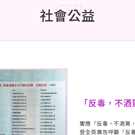
CSR
社會公益
「反毒，不酒
響應「反毒，不酒駕，
登全頁廣告呼籲「反