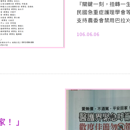
『關鍵一刻，扭轉一
民國急重症護理學會
支持農委會禁用巴拉
106.06.06
家！ 」