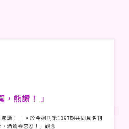
駕，熊讚！ 」
熊讚！ 」。於今週刊第1097期共同具名刊
毒，酒駕零容忍！」觀念