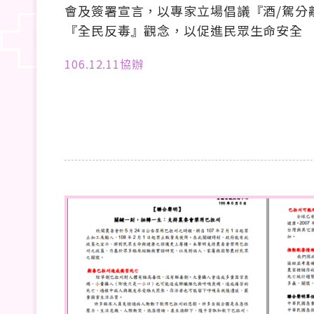
會及簽署宣言，以專家立場倡議『酒/駕分
『全民反毒』觀念，以促進民眾生命安全
106.12.11協辦