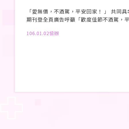
「愛無價，不酒駕，平安回家！ 」 共同具
期刊登全頁廣告呼籲「歡度佳節不酒駕，
106.01.02協辦