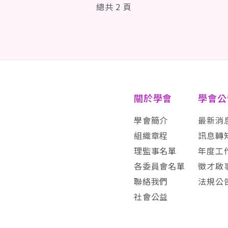
總共 2 頁
關於學會
學會公
學會簡介
最新消
組織章程
訊息轉
理監事名單
年度工
各委員會名單
徵才啟
聯絡我們
法規公
社會公益