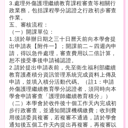
3.
處理
外傷
護理繼續教育課程審查等相關行
政業務，包括課程學分認證之行政初步審查
作業。
五、審核流程：
（一）開課單位：
1.
須於舉辦日期之三十日曆天前向本學會提
出申請表【附件一】；開課前二～四週內申
請，得以急件處理，審查費用以二倍計算，
恕不接受事後申請補認證。
2.
請於提出申請表前，先至衛生福利部繼續
教育護產積分資訊管理系統完成資料上傳及
申請，並填入積分活動代碼。（註1：申請
外傷護理繼續教育學分認證者，須同時向本
學會申請審查「護理師繼續教育積分」）
（二）本學會於收件後十個工作天內完成初
步行政審查，並通知開課機構繳費；收到費
用後請委員複審，若複審不通過，請於學會
通知後五個工作天內提出再複審，再複審以