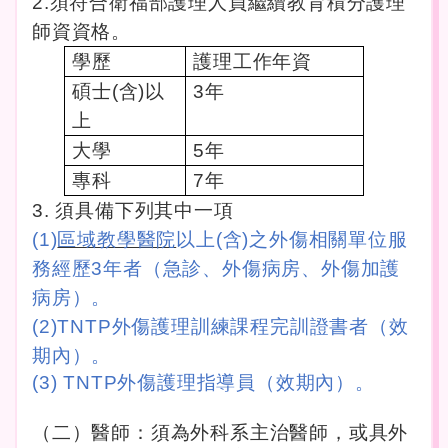
2.
須符合衛福部護理人員繼續教育積分護理
師資資格。
學歷
護理工作年資
碩士(含)以
3
年
上
大學
5
年
專科
7
年
3.
須具備下列其中一項
(1)
區域教學醫院
以上(含)之外傷相關單位服
務經歷3年者（急診、外傷病房、外傷加護
病房）。
(2)TNTP
外傷護理訓練課程完訓證書者（效
期內）。
(3) TNTP
外傷護理指導員（效期內）。
（二）醫師：須為外科系主治醫師，或具外