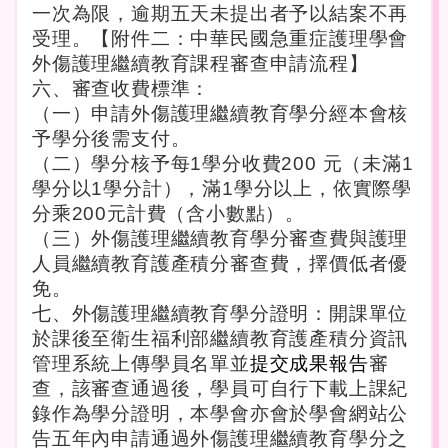
一次為限，逾期五天未提出者予以結案不再
受理。【附件二：中華民國急重症護理學會
外傷護理繼續教育課程審查申請流程】
六、審查收費標準：
（一）申請外傷護理繼續教育學分經本會核
予學分後需支付。
（二）學分核予每1學分收費200 元（未滿1
學分以1學分計），滿1學分以上，依實際學
分乘200元計費（含小數點）。
（三）外傷護理繼續教育學分審查費與護理
人員繼續教育護產積分審查費，擇價低者優
免。
七、外傷護理繼續教育學分證明：開課單位
於課後至衛生福利部繼續教育護產積分資訊
管理系統上傳學員名單並
提交成果報告
審
查，該審查通過後，學員可自行下載上課紀
錄作為學分證明，本學會亦會於學會網站公
告五年內申請通過外傷護理繼續教育學分之