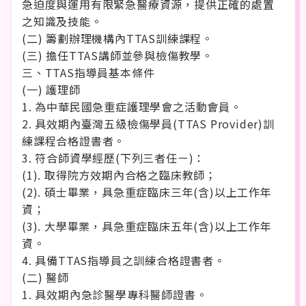
急迫度與運用有限緊急醫療資源，提供正確的處置
之知識及技能。
(二) 籌劃辦理機構內TTAS訓練課程。
(三) 擔任TTAS講師並參與檢傷教學。
三、TTAS指導員基本條件
(一) 護理師
1. 為中華民國急重症護理學會之活動會員。
2. 具效期內臺灣五級檢傷學員(TTAS Provider)訓
練課程合格證書者。
3. 符合師資學經歷(下列三者任ㄧ)：
(1). 取得院方效期內合格之臨床教師；
(2). 碩士畢業，具急重症臨床三年(含)以上工作年
資；
(3). 大學畢業，具急重症臨床五年(含)以上工作年
資。
4. 具備TTAS指導員之訓練合格證書者。
(二) 醫師
1. 具效期內急診醫學專科醫師證書。