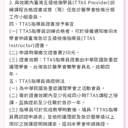
2. 具效期內臺灣五級檢傷學員(TTAS Provider)訓
練課程合格證書或曾（現）任急診醫學會檢傷分類
工作小組委員。
四、TTAS指導員證書授予事宜
(一) TTAS指導員訓練合格者，可於接獲通知後向本
學會申請臺灣急診五級檢傷指導員(TTAS
Instructor)證書。
(二) 申請時需繳交證書費250元。
(三) 證書效期：TTAS指導員證書由中華民國急重症
護理學會、台灣急診醫學會雙學會具名，效期四
年。
五、TTAS指導員換證辦法
(ㄧ) 為中華民國急重症護理學會之活動會員。
(二) 需於證書效期內至少完成四小時TTAS課程之授
課，且換證前至少任職於急診一年。
(三) 指導員可於完成教學時數後，填具「TTAS指導
員再認證申請表」並檢附護理部及急診督導級以上
用印之授課證明與課表，逕向本學會申請換證。