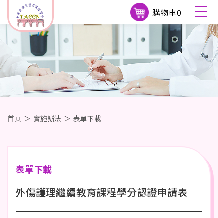
購物車
0
首頁
＞
實施辦法
＞
表單下載
表單下載
外傷護理繼續教育課程學分認證申請表