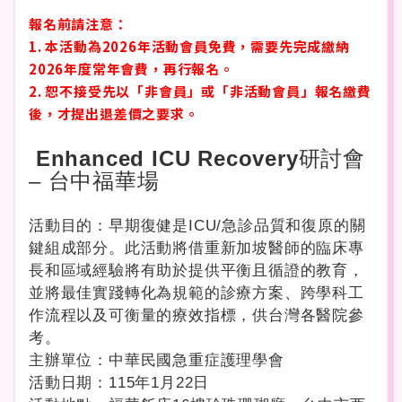
報名前請注意：
1. 本活動為2026年活動會員免費，需要先完成繳納
2026年度常年會費，再行報名。
2. 恕不接受先以「非會員」或「非活動會員」報名繳費
後，才提出退差價之要求。
Enhanced ICU Recovery
研討會
– 台中福華場
活動目的：早期復健是ICU/急診品質和復原的關
鍵組成部分。此活動將借重新加坡醫師的臨床專
長和區域經驗將有助於提供平衡且循證的教育，
並將最佳實踐轉化為規範的診療方案、跨學科工
作流程以及可衡量的療效指標，供台灣各醫院參
考。
主辦單位：中華民國急重症護理學會
活動日期：115年1月22日