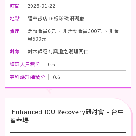
時間
2026-01-22
地點
福華飯店16樓珍珠珊瑚廳
費用
活動會員0元 、非活動會員500元 、非會
員500元
對象
對本課程有興趣之護理同仁
護理人員積分
0.6
專科護理師積分
0.6
Enhanced ICU Recovery研討會 – 台中
福華場