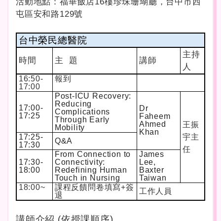
活動地點：福華飯店16樓珍珠珊瑚廳，台中市西
屯區安和路129號
台中榮民總醫院
主持
時間
主 題
講師
人
16:50-
報到
17:00
Post-ICU Recovery:
Reducing
17:00-
Dr
Complications
17:25
Faheem
Through Early
Ahmed
王振
Mobility
Khan
17:25-
宇主
Q&A
17:30
任
From Connection to
James
17:30-
Connectivity:
Lee,
18:00
Redefining Human
Baxter
Touch in Nursing
Taiwan
18:00~
課程反饋問卷填寫+簽
工作人員
退
講師介紹 (依授課順序)