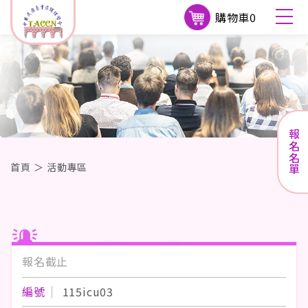
購物車
0
報名名單
首頁
＞
活動專區
報名截止
編號
115icu03